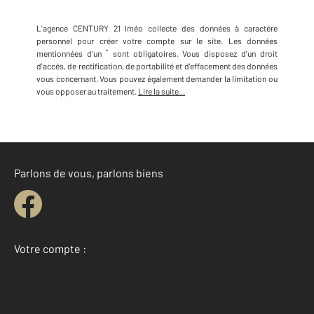
L'agence
CENTURY 21 Iméo
collecte des données à caractère
personnel
pour créer votre compte sur le site
.
Les données
*
mentionnées d'un
sont obligatoires. Vous disposez d'un droit
d'accès, de rectification, de portabilité et d'effacement des données
vous concernant. Vous pouvez également demander la limitation ou
vous opposer au traitement.
Lire la suite...
Parlons de vous, parlons biens
Votre compte :
Accéder à mon compte